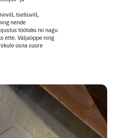
vill, tselluvill,
 ning nende
ojustus töötaks nii nagu
s ette. Väljaõppe ning
ikule üsna suure