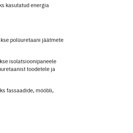
ks kasutatud energia
dakse polüuretaani jäätmete
kse isolatsioonipaneele
uretaanist toodetele ja
eks fassaadide, mööbli,