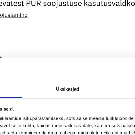
nevatest PUR soojustuse kasutusvaldk
oojustamine
e
Üksikasjad
siseid.
n õhutihe, kuna PUR vaht on pidev soojustus. Sellega o
ing sellega saab vältida oluliselt võimalikke külmasilda
eklaamide isikupärastamiseks, sotsiaalse meedia funktsioonide 
jadest. Passiivmaja on hoone, millel on äärmiselt kõrg
vet selle kohta, kuidas meie saiti kasutate, ka oma sotsiaalse 
ivad seda kombineerida muu teabega, mida olete neile esitanud 
siooniliste ehitistega on võimalik passiivehitistega tõm