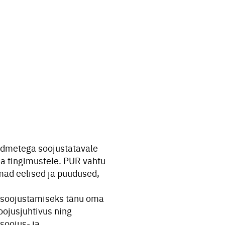
admetega soojustatavale
ja tingimustele. PUR vahtu
mad eelised ja puudused,
e soojustamiseks tänu oma
oojusjuhtivus ning
soojus- ja