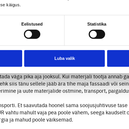
se käigus.
iselt kõrget energiatõhusust ehk hoone puhul õhutihe
tekohtadeta soojustus võimaldab hoone õhutiheduse vii
a õhu ja aurude liikumise sisse ja välja korraliku ventil
Eelistused
Statistika
k või keskkonnavaenulik?
ja aitab vähendada või vältida oluliselt energia- ja soo
 energiakasutust ja suurendab energiatõhusust.
Luba valik
PUR vahul väga hea vastupidavus välistele teguritele. Tä
ada väga pika aja jooksul. Kui materjali tootja annab gar
ehk siis tänu sellele jääb ära tihe maja fassaadi või sei
erimine ja uute materjalide ostmine, transport, paigaldu
nsporti. Et saavutada hoonel sama soojusjuhtivuse tase 
R vahtu mahult vaja pea poole vähem, seega kaudselt on
ergia ja mahud poole väiksemad.