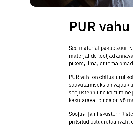
PUR vahu 
See materjal pakub suurt v
materjalide tootjad annava
pikem, ilma, et tema omadu
PUR vaht on ehitusturul kõ
saavutamiseks on vajalik 
soojustehniline käitumine 
kasutatavat pinda on võim
Soojus- ja niiskustehnilis
pritsitud polüuretaanvaht o