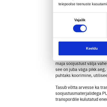
teiepoolse teenuste kasutami
80%. See aga nõuabki äärm
PUR vahu katkematu ja lii
Nõusoleku
Küll aga tuleb hoones tagad
Vajalik
valik
Keskkonnasõbrali
Korralikult soojustatud ma
omakorda aitab vähendada
Keeldu
Lisaks energiasäästule on 
maja soojustust välja vahet
see on juba väga pikk aeg, 
puhtaks koorimine, utilise
Tasub võtta arvesse ka tra
soojustusmaterjalidega PU
transpordile kulutatud en