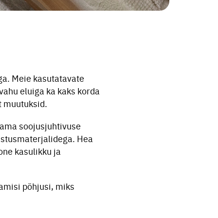
ga. Meie kasutatavate
 vahu eluiga ka kaks korda
t muutuksid.
sama soojusjuhtivuse
ustusmaterjalidega. Hea
one kasulikku ja
amisi põhjusi, miks