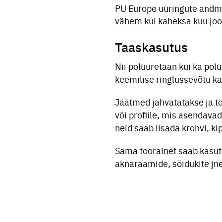
PU Europe uuringute andme
vähem kui kaheksa kuu jook
Taaskasutus
Nii polüuretaan kui ka pol
keemilise ringlussevõtu k
Jäätmed jahvatatakse ja tö
või profiile, mis asendava
neid saab lisada krohvi, kip
Sama toorainet saab kasuta
aknaraamide, sõidukite jn