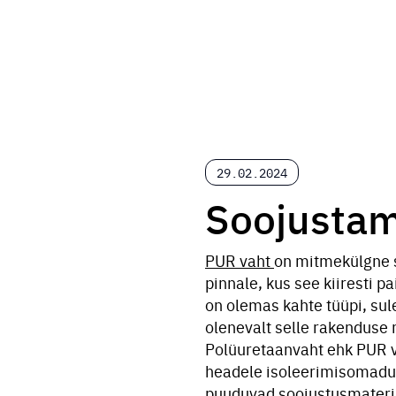
29.02.2024
Soojusta
PUR vaht
on mitmekülgne s
pinnale, kus see kiiresti 
on olemas kahte tüüpi, sul
olenevalt selle rakenduse
Polüuretaanvaht ehk PUR v
headele isoleerimisomadust
puuduvad soojustusmaterjal