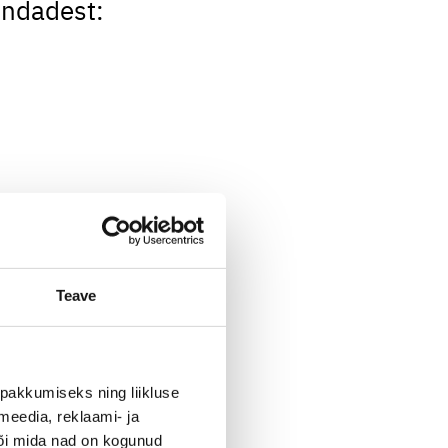
ondadest:
Teave
n võimalik katkematult
sid.
pakkumiseks ning liikluse
e energiatõhusus,
meedia, reklaami- ja
või mida nad on kogunud
mata kokku energiakulud ca