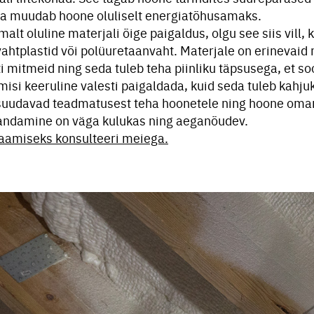
 ja muudab hoone oluliselt energiatõhusamaks.
lt oluline materjali õige paigaldus, olgu see siis vill, kivi
 vahtplastid või polüuretaanvaht. Materjale on erinevaid
 mitmeid ning seda tuleb teha piinliku täpsusega, et so
isi keeruline valesti paigaldada, kuid seda tuleb kahjuk
suudavad teadmatusest teha hoonetele ning hoone oman
andamine on väga kulukas ning aeganõudev.
aamiseks konsulteeri meiega.