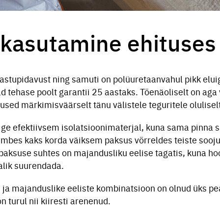
kasutamine ehituses
astupidavust ning samuti on polüuretaanvahul pikk elui
d tehase poolt garantii 25 aastaks. Tõenäoliselt on aga
sed märkimisväärselt tänu välistele teguritele olulisel
ige efektiivsem isolatsioonimaterjal, kuna sama pinna 
umbes kaks korda väiksem paksus võrreldes teiste sooj
paksuse suhtes on majandusliku eelise tagatis, kuna ho
alik suurendada.
te ja majanduslike eeliste kombinatsioon on olnud üks pe
n turul nii kiiresti arenenud.