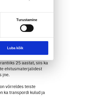
dust.
a väga kõrgele tasemele.
atsiooniga.
Turustamine
jakadu hoonetes, mis
Luba kõik
nu sellele ei ole vaja oma
antiiks 25 aastat, siis ka
nte ehitusmaterjalidest
s jne.
on võrreldes teiste
 ka transpordi kulud ja