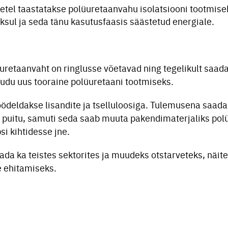
tel taastatakse polüuretaanvahu isolatsiooni tootmise
sul ja seda tänu kasutusfaasis säästetud energiale.
üuretaanvaht on ringlusse võetavad ning tegelikult saa
audu uus tooraine polüuretaani tootmiseks.
ödeldakse lisandite ja tselluloosiga. Tulemusena saada
d puitu, samuti seda saab muuta pakendimaterjaliks polü
si kihtidesse jne.
da ka teistes sektorites ja muudeks otstarveteks, näit
e ehitamiseks.