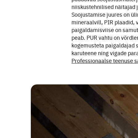
niiskustehnilised näitajad
Soojustamise juures on ülima
mineraalvill, PIR plaadid,
paigaldamisviise on samuti
peab. PUR vahtu on võrdlem
kogemusteta paigaldajad 
karuteene ning vigade par
Professionaalse teenuse s