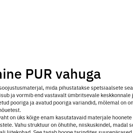
mine PUR vahuga
oojustusmaterjal, mida pihustatakse spetsiaalsete se
paisub ja vormib end vastavalt ümbritsevale keskkonnale 
etud pooriga ja avatud pooriga variandid, mõlemal on o
 nõuetest.
aht on üks kõige enam kasutatavaid materjale hoonet
ele. Vahu struktuur on õhutihe, niiskuskindel, madal s
i liitekohad. See tagab hoone tarindites suurepärased 