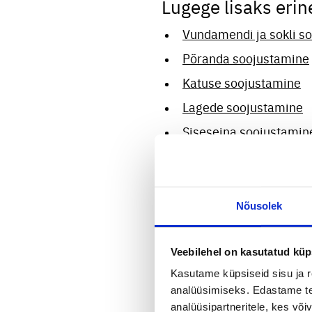
Lugege lisaks eri
Vundamendi ja sokli s
Põranda soojustamine
Katuse soojustamine
Lagede soojustamine
Siseseina soojustamin
Fassaadi soojustamine
Nõusolek
Õhutihedus
Veebilehel on kasutatud küp
Vahuga soojustatud maja o
soojustada suured pinnad n
Kasutame küpsiseid sisu ja r
Palju räägitakse passiivma
analüüsimiseks. Edastame tea
analüüsipartneritele, kes võ
võrreldes täna veel tradit