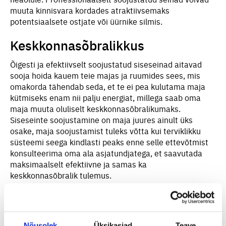
muuta kinnisvara kordades atraktiivsemaks
potentsiaalsete ostjate või üürnike silmis.
Keskkonnasõbralikkus
Õigesti ja efektiivselt soojustatud siseseinad aitavad
sooja hoida kauem teie majas ja ruumides sees, mis
omakorda tähendab seda, et te ei pea kulutama maja
kütmiseks enam nii palju energiat, millega saab oma
maja muuta oluliselt keskkonnasõbralikumaks.
Siseseinte soojustamine on maja juures ainult üks
osake, maja soojustamist tuleks võtta kui terviklikku
süsteemi seega kindlasti peaks enne selle ettevõtmist
konsulteerima oma ala asjatundjatega, et saavutada
maksimaalselt efektiivne ja samas ka
keskkonnasõbralik tulemus.
Nõusolek
Üksikasjad
Teave