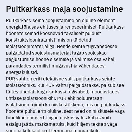
Puitkarkass maja soojustamine
Puitkarkass-seina soojustamine on oluline element
energiatõhusas ehituses ja renoveerimisel. Puitkarkass
hoonete seinad koosnevad tavaliselt puidust
konstruktsiooniraamist, mis on täidetud
isolatsioonimaterjaliga. Nende seinte tugivahedesse
paigaldatud soojustusmaterjal tagab soojuskao
aeglustumise hoone sisemise ja välimise osa vahel,
parandades termilist mugavust ja vähendades
energiakulusid.
PUR vaht
on eriti efektiivne valik puitkarkass seinte
isolatsiooniks. Kui PUR vahtu paigaldatakse, paisub see
täites tihedalt kogu karkassi tugivahed, moodustades
ühtlase isolatsioonikihi. PUR ehk polüuretaan
isolatsioon toimib ka niiskustõkkena, mis on puitkarkass
hoonete puhul eriti oluline, sest need on niiskusele väga
tundlikud ehitised. Liigne niiskus vales kohas võib
esialgu jääda märkamatuks, kuid hiljem tekitab väga
suuri ja kulukaid probleeme maja omanikule.