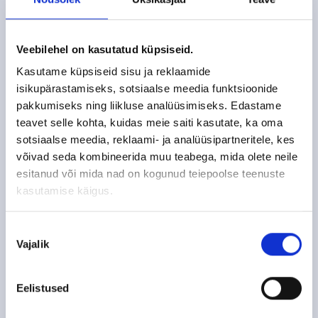
Veel lugemist
Veebilehel on kasutatud küpsiseid.
Kasutame küpsiseid sisu ja reklaamide
isikupärastamiseks, sotsiaalse meedia funktsioonide
pakkumiseks ning liikluse analüüsimiseks. Edastame
teavet selle kohta, kuidas meie saiti kasutate, ka oma
sotsiaalse meedia, reklaami- ja analüüsipartneritele, kes
võivad seda kombineerida muu teabega, mida olete neile
esitanud või mida nad on kogunud teiepoolse teenuste
kasutamise käigus.
Nõusoleku
Vajalik
valik
17.02.2026
Tööstushoonete soojustamine
Eelistused
PUR vahuga