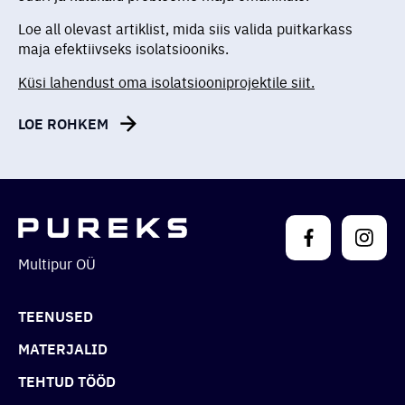
Loe all olevast artiklist, mida siis valida puitkarkass
maja efektiivseks isolatsiooniks.
Küsi lahendust oma isolatsiooniprojektile siit.
LOE ROHKEM
Multipur OÜ
TEENUSED
MATERJALID
TEHTUD TÖÖD