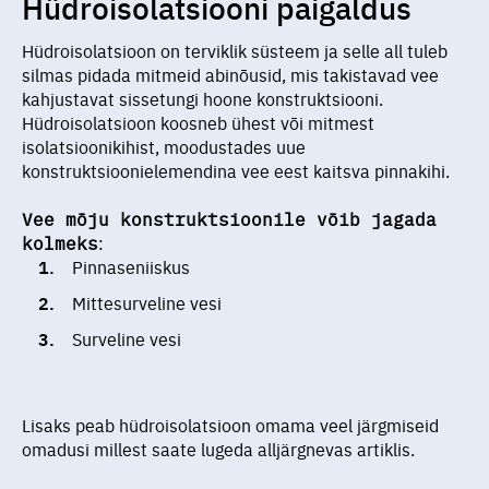
Hüdroisolatsiooni paigaldus
Hüdroisolatsioon on terviklik süsteem ja selle all tuleb
silmas pidada mitmeid abinõusid, mis takistavad vee
kahjustavat sissetungi hoone konstruktsiooni.
Hüdroisolatsioon koosneb ühest või mitmest
isolatsioonikihist, moodustades uue
konstruktsioonielemendina vee eest kaitsva pinnakihi.
Vee mõju konstruktsioonile võib jagada
kolmeks
:
Pinnaseniiskus
Mittesurveline vesi
Surveline vesi
Lisaks peab hüdroisolatsioon omama veel järgmiseid
omadusi millest saate lugeda alljärgnevas artiklis.