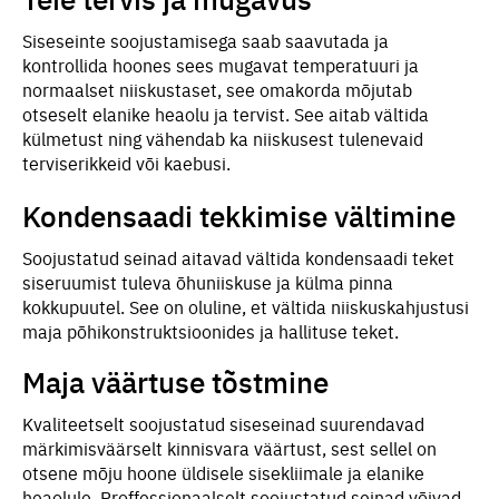
Siseseinte soojustamisega saab saavutada ja
kontrollida hoones sees mugavat temperatuuri ja
normaalset niiskustaset, see omakorda mõjutab
otseselt elanike heaolu ja tervist. See aitab vältida
külmetust ning vähendab ka niiskusest tulenevaid
terviserikkeid või kaebusi.
Kondensaadi tekkimise vältimine
Soojustatud seinad aitavad vältida kondensaadi teket
siseruumist tuleva õhuniiskuse ja külma pinna
kokkupuutel. See on oluline, et vältida niiskuskahjustusi
maja põhikonstruktsioonides ja hallituse teket.
Maja väärtuse tõstmine
Kvaliteetselt soojustatud siseseinad suurendavad
märkimisväärselt kinnisvara väärtust, sest sellel on
otsene mõju hoone üldisele sisekliimale ja elanike
heaolule. Proffessionaalselt soojustatud seinad võivad