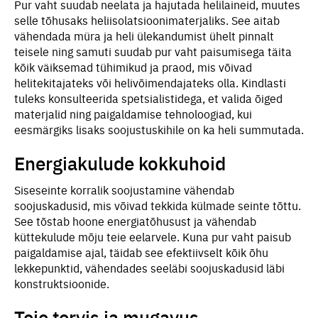
Pur vaht suudab neelata ja hajutada helilaineid, muutes
selle tõhusaks heliisolatsioonimaterjaliks. See aitab
vähendada müra ja heli ülekandumist ühelt pinnalt
teisele ning samuti suudab pur vaht paisumisega täita
kõik väiksemad tühimikud ja praod, mis võivad
helitekitajateks või helivõimendajateks olla. Kindlasti
tuleks konsulteerida spetsialistidega, et valida õiged
materjalid ning paigaldamise tehnoloogiad, kui
eesmärgiks lisaks soojustuskihile on ka heli summutada.
Energiakulude kokkuhoid
Siseseinte korralik soojustamine vähendab
soojuskadusid, mis võivad tekkida külmade seinte tõttu.
See tõstab hoone energiatõhusust ja vähendab
küttekulude mõju teie eelarvele. Kuna pur vaht paisub
paigaldamise ajal, täidab see efektiivselt kõik õhu
lekkepunktid, vähendades seeläbi soojuskadusid läbi
konstruktsioonide.
Teie tervis ja mugavus