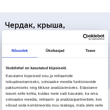
Чердак, крыша,
подвесной потолок
Изоляция крыш пеной PUR делается быстро и легко.
Для утепления здания изнутри мы используем пену
Nõusolek
Üksikasjad
Teave
PUR как с открытыми, так и с закрытыми ячейками.
Выбор используемого материала зависит от
характеристик здания, его состояния и требований к
Veebilehel on kasutatud küpsiseid.
сохранению тепла.
Kasutame küpsiseid sisu ja reklaamide
isikupärastamiseks, sotsiaalse meedia funktsioonide
pakkumiseks ning liikluse analüüsimiseks. Edastame
teavet selle kohta, kuidas meie saiti kasutate, ka oma
sotsiaalse meedia, reklaami- ja analüüsipartneritele, kes
võivad seda kombineerida muu teabega, mida olete neile