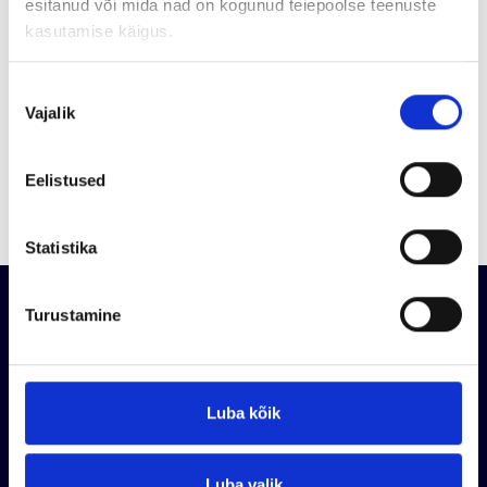
esitanud või mida nad on kogunud teiepoolse teenuste
kasutamise käigus.
Nõusoleku
Vajalik
valik
Eelistused
Statistika
Turustamine
УСЛУГИ
Luba kõik
МАТЕРИАЛЫ
ПОРТФОЛИО
Luba valik